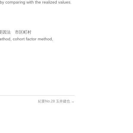
n by comparing with the realized values.
要因法 市区町村
method, cohort factor method,
紀要No.28 玉井建也
→