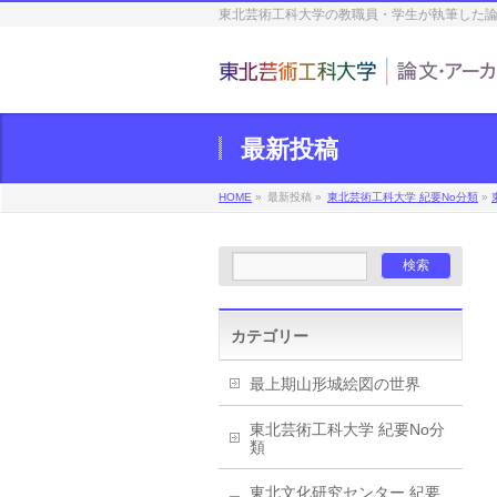
東北芸術工科大学の教職員・学生が執筆した
最新投稿
HOME
»
最新投稿 »
東北芸術工科大学 紀要No分類
»
カテゴリー
最上期山形城絵図の世界
東北芸術工科大学 紀要No分
類
東北文化研究センター 紀要