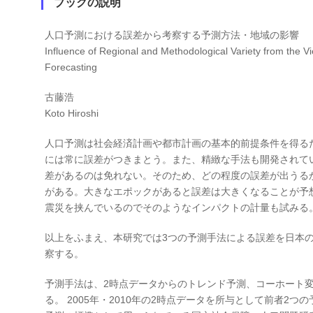
ブックの説明
人口予測における誤差から考察する予測方法・地域の影響
Influence of Regional and Methodological Variety from the Vi
Forecasting
古藤浩
Koto Hiroshi
人口予測は社会経済計画や都市計画の基本的前提条件を得る
には常に誤差がつきまとう。また、精緻な手法も開発されて
差があるのは免れない。そのため、どの程度の誤差が出うる
がある。大きなエポックがあると誤差は大きくなることが予
震災を挟んでいるのでそのようなインパクトの計量も試みる
以上をふまえ、本研究では3つの予測手法による誤差を日本
察する。
予測手法は、2時点データからのトレンド予測、コーホート
る。 2005年・2010年の2時点データを所与として前者2