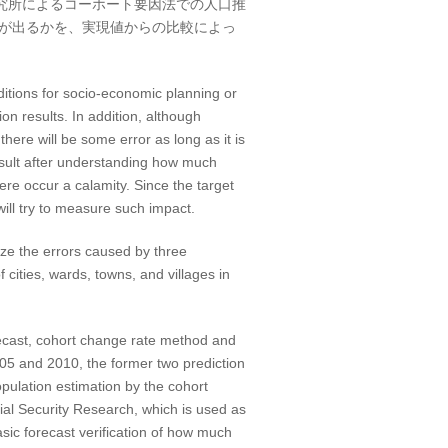
究所によるコーホート要因法での人口推
差が出るかを、実現値からの比較によっ
ditions for socio-economic planning or
on results. In addition, although
here will be some error as long as it is
result after understanding how much
there occur a calamity. Since the target
ill try to measure such impact.
yze the errors caused by three
 cities, wards, towns, and villages in
recast, cohort change rate method and
005 and 2010, the former two prediction
opulation estimation by the cohort
cial Security Research, which is used as
basic forecast verification of how much