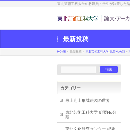
東北芸術工科大学の教職員・学生が執筆した
最新投稿
HOME
»
最新投稿 »
東北芸術工科大学 紀要No分類
»
カテゴリー
最上期山形城絵図の世界
東北芸術工科大学 紀要No分
類
東北文化研究センター 紀要