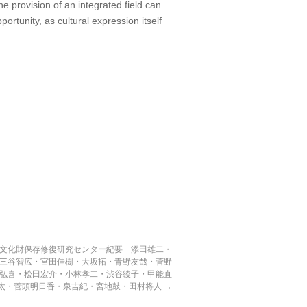
the provision of an integrated field can
ortunity, as cultural expression itself
d
文化財保存修復研究センター紀要 添田雄二・
三谷智広・宮田佳樹・大坂拓・青野友哉・菅野
弘喜・松田宏介・小林孝二・渋谷綾子・甲能直
太・菅頭明日香・泉吉紀・宮地鼓・田村将人
→