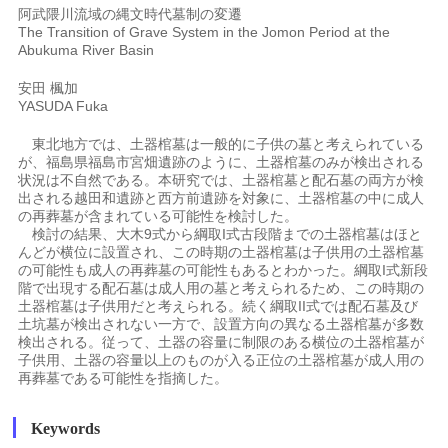
阿武隈川流域の縄文時代墓制の変遷
The Transition of Grave System in the Jomon Period at the
Abukuma River Basin
安田 楓加
YASUDA Fuka
東北地方では、土器棺墓は一般的に子供の墓と考えられている
が、福島県福島市宮畑遺跡のように、土器棺墓のみが検出される
状況は不自然である。本研究では、土器棺墓と配石墓の両方が検
出される越田和遺跡と西方前遺跡を対象に、土器棺墓の中に成人
の再葬墓が含まれている可能性を検討した。
検討の結果、大木9式から綱取I式古段階までの土器棺墓はほと
んどが横位に設置され、この時期の土器棺墓は子供用の土器棺墓
の可能性も成人の再葬墓の可能性もあるとわかった。綱取I式新段
階で出現する配石墓は成人用の墓と考えられるため、この時期の
土器棺墓は子供用だと考えられる。続く綱取II式では配石墓及び
土坑墓が検出されない一方で、設置方向の異なる土器棺墓が多数
検出される。従って、土器の容量に制限のある横位の土器棺墓が
子供用、土器の容量以上のものが入る正位の土器棺墓が成人用の
再葬墓である可能性を指摘した。
Keywords