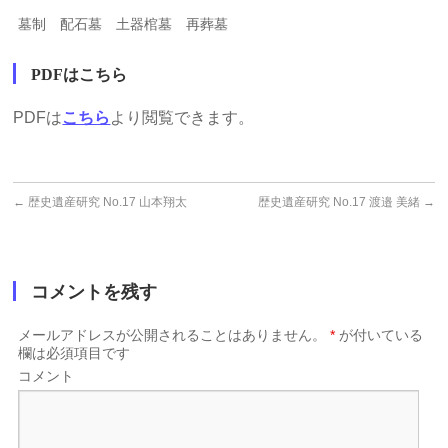
墓制 配石墓 土器棺墓 再葬墓
PDFはこちら
PDFは
こちら
より閲覧できます。
←
歴史遺産研究 No.17 山本翔太
歴史遺産研究 No.17 渡邉 美緒
→
コメントを残す
メールアドレスが公開されることはありません。
*
が付いている
欄は必須項目です
コメント